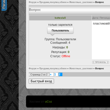
Форум
»
Продажа,покупка,обмен
»
Животные, растения
»
Вопрос
Вопрос
koltesla5
Дата: Пятница
пластиковій
только зарегился
Группа: Пользователи
Сообщений:
4
Награды:
0
Репутация:
0
Статус:
Offline
Форум
»
Продажа,покупка,обмен
»
Животные, растения
»
Вопрос
«
1
2
Страница
2
из
2
Хостинг от
uCoz