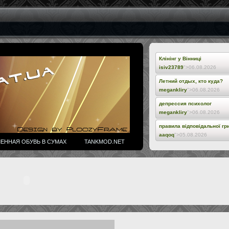
Клінінг у Вінниці
isiv23789
">06.08.2026
Летний отдых, кто куда?
megankliry
">06.08.2026
депрессия психолог
megankliry
">06.08.2026
правила відповідальної гр
aaqoq
">05.08.2026
ЕННАЯ ОБУВЬ В СУМАХ
TANKMOD.NET