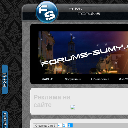
ГЛАВНАЯ
Форумчани
Обьявления
ФИРМ
Реклама на
сайте
«
1
2
Страница
2
из
2