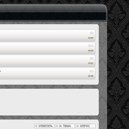
(0)
23:04
(32)
16:53
(3)
13:21
и
(1)
22:56