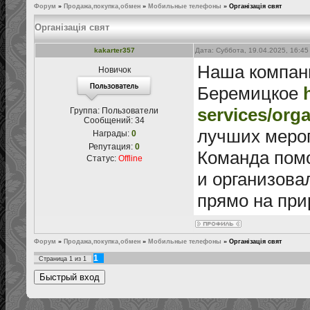
Форум
»
Продажа,покупка,обмен
»
Мобильные телефоны
»
Організація свят
Організація свят
kakarter357
Дата: Суббота, 19.04.2025, 16:4
Наша компани
Новичок
Беремицкое
services/org
Группа: Пользователи
Сообщений:
34
лучших меро
Награды:
0
Репутация:
0
Команда помо
Статус:
Offline
и организова
прямо на при
Форум
»
Продажа,покупка,обмен
»
Мобильные телефоны
»
Організація свят
1
Страница
1
из
1