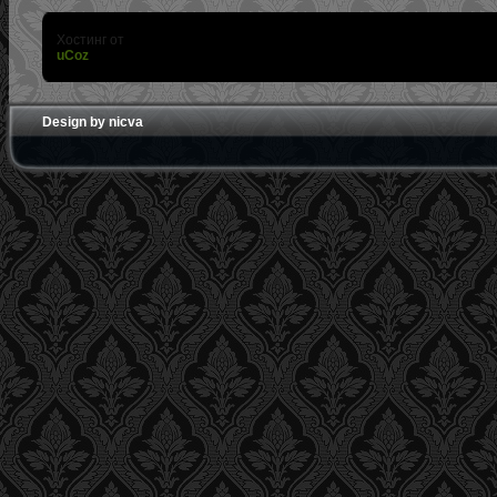
Хостинг от
uCoz
Design by nicva