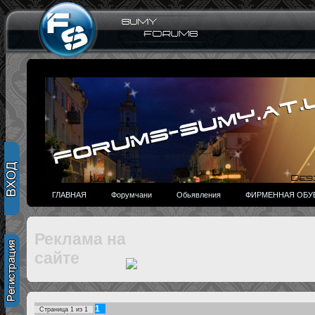
ГЛАВНАЯ
Форумчани
Обьявления
ФИРМЕННАЯ ОБУВ
Реклама на
сайте
1
Страница
1
из
1