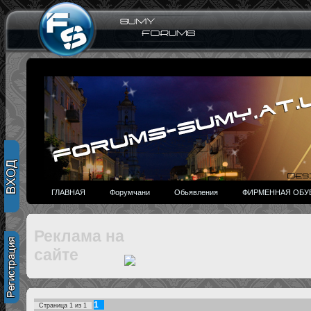
ГЛАВНАЯ
Форумчани
Обьявления
ФИРМЕННАЯ ОБУВ
Реклама на
сайте
1
Страница
1
из
1