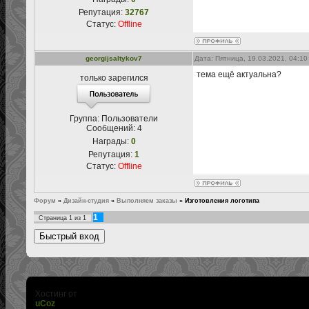
Репутация:
32767
Статус:
Offline
georgijsaltykov7
Дата: Пятница, 19.03.2021, 04:1
тема ещё актуальна?
только зарегился
Группа: Пользователи
Сообщений:
4
Награды:
0
Репутация:
1
Статус:
Offline
Форум
»
Дизайн-студия
»
Выполняем заказы
»
Изготовления логотипа
1
Страница
1
из
1
Хостинг от
uCoz