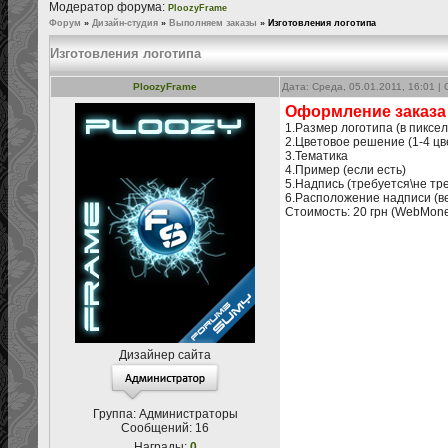
Модератор форума:
PloozyFrame
Форум
»
Дизайн-студия
»
Выполняем заказы
»
Изготовления логотипа
Изготовления логотипа
PloozyFrame
Дата: Среда, 05.01.2011, 16:01 
Оформление заказа
1.Размер логотипа (в пиксел
2.Цветовое решение (1-4 цв
3.Тематика
4.Пример (если есть)
5.Надпись (требуется\не тр
6.Расположение надписи (в
Стоимость: 20 грн (WebMon
Дизайнер сайта
Группа: Администраторы
Сообщений:
16
Награды:
0