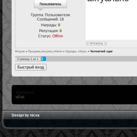
Группа: Пользователи
Сообщений:
18
Награды:
0
Репутация:
0
Статус:
Offline
Форум
»
Продажа,покупка,обмен
»
Одежда, обувь
»
Чоловічий одяг
1
Страница
1
из
1
Хостинг от
uCoz
Design by nicva