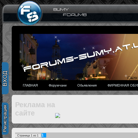
ГЛАВНАЯ
Форумчани
Обьявления
ФИРМЕННАЯ ОБУВ
Реклама на
сайте
1
Страница
1
из
1