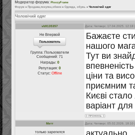
Модератор форума:
PloozyFrame
Форум
»
Продажа,покупка,обмен
»
Одежда, обувь
»
Чоловічий одяг
Чоловічий одяг
vb9135357
Дата: Четверг, 17.04.2025, 12:1
Бажаєте сти
Не Впервой
нашого маг
Группа: Пользователи
Тут ви знай
Сообщений:
71
Награды:
0
впевненість
Репутация:
0
ціни та вис
Статус:
Offline
приємним т
Києві стало
варіант для
Мэтт
Дата: Четверг, 05.02.2026, 18:1
актуально
только зарегился