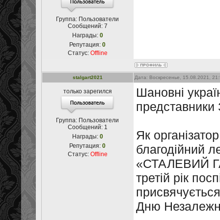
Группа: Пользователи
Сообщений:
7
Награды:
0
Репутация:
0
Статус:
Offline
stalgart2021
Дата: Воскресенье, 15.08.2021, 21
Шановні україн
только зарегился
представники 
Группа: Пользователи
Сообщений:
1
Як організатор
Награды:
0
Репутация:
0
благодійний л
Статус:
Offline
«СТАЛЕВИЙ ГАР
третій рік пос
присвячується
Дню Незалежно