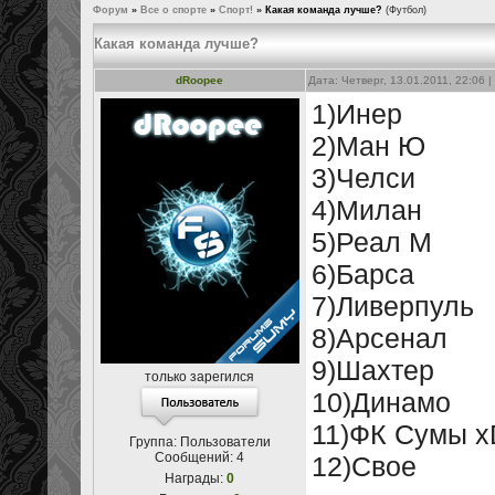
Форум
»
Все о спорте
»
Спорт!
»
Какая команда лучше?
(Футбол)
Какая команда лучше?
dRoopee
Дата: Четверг, 13.01.2011, 22:06
1)Инер
2)Ман Ю
3)Челси
4)Милан
5)Реал М
6)Барса
7)Ливерпуль
8)Арсенал
9)Шахтер
только зарегился
10)Динамо
11)ФК Сумы x
Группа: Пользователи
Сообщений:
4
12)Свое
Награды:
0