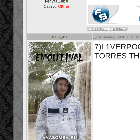
Репутация:
0
Статус:
Offline
f0aLs_d1z
Дата: Пятница, 14.01.2011, 0
7)L1VERPOO
TORRES THE