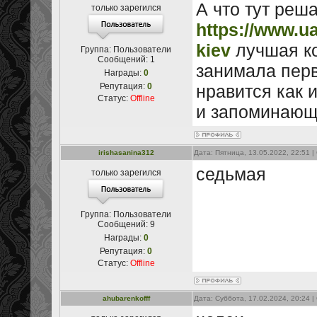
А что тут реш
только зарегился
https://www.ua
kiev
лучшая ко
Группа: Пользователи
Сообщений:
1
занимала перв
Награды:
0
Репутация:
0
нравится как 
Статус:
Offline
и запоминающи
irishasanina312
Дата: Пятница, 13.05.2022, 22:51 
седьмая
только зарегился
Группа: Пользователи
Сообщений:
9
Награды:
0
Репутация:
0
Статус:
Offline
ahubarenkofff
Дата: Суббота, 17.02.2024, 20:24 