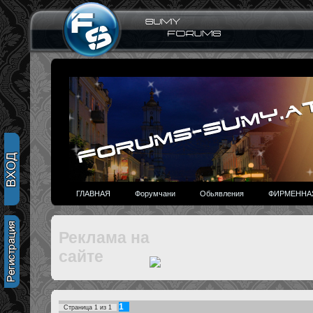
ГЛАВНАЯ
Форумчани
Обьявления
ФИРМЕННАЯ
Реклама на
сайте
1
Страница
1
из
1