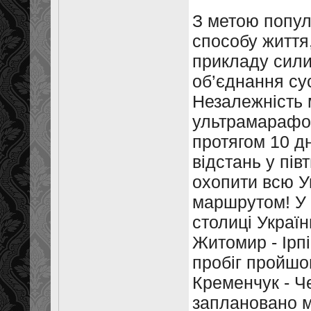
З метою популя
способу життя
прикладу сили 
об’єднання сус
Незалежність 
ультрамарафон
протягом 10 д
відстань у пів
охопити всю Ук
маршрутом! У 
столиці Україн
Житомир - Ірпі
пробіг пройшов
Кременчук - Че
заплановано ма