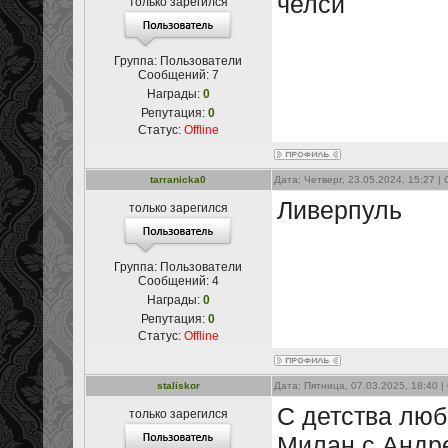
челси
только зарегился
Группа: Пользователи
Сообщений:
7
Награды:
0
Репутация:
0
Статус:
Offline
tarranicka0
Дата: Четверг, 23.05.2024, 15:27 
Ливерпуль
только зарегился
Группа: Пользователи
Сообщений:
4
Награды:
0
Репутация:
0
Статус:
Offline
staliskor
Дата: Пятница, 07.03.2025, 18:40 
С детства лю
только зарегился
Милан с Андр