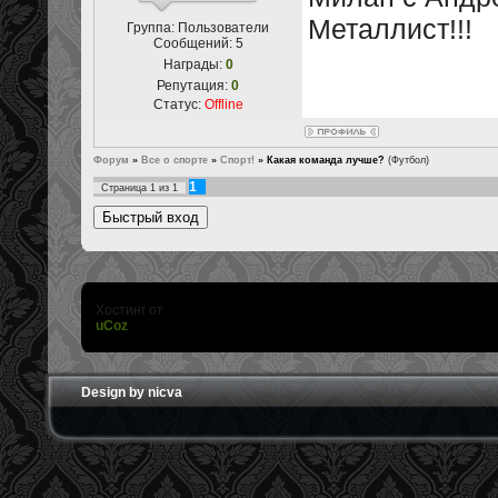
Металлист!!!
Группа: Пользователи
Сообщений:
5
Награды:
0
Репутация:
0
Статус:
Offline
Форум
»
Все о спорте
»
Спорт!
»
Какая команда лучше?
(Футбол)
1
Страница
1
из
1
Хостинг от
uCoz
Design by nicva