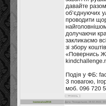
давайте разом
об’єднуючих ул
проводити щор
найголовнішом
долучаючи кра
закликаємо всі
зі збору кошті
«Повернись Ж
kindchallenge.
Подія у ФБ: f
З повагою, Іго
моб. 096 720 
ivanovaiva2016
Дата: Понедельник, 28.02.2022, 2