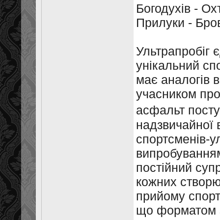
Богодухів - Ох
Прилуки - Бров
Ультрапробіг 
унікальний спо
має аналогів 
учасником пробі
асфальт посту
надзвичайної 
спортсменів-у
випробуванням
постійний супр
кожних створює
прийому спорт
що форматом з