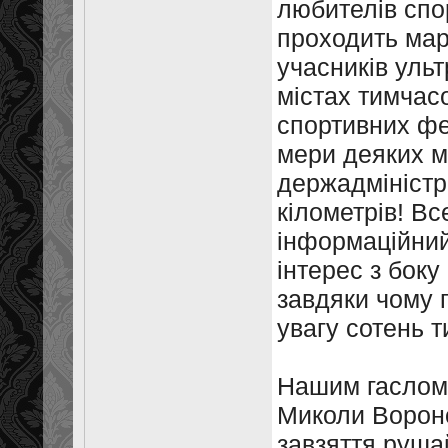
любителів спор
проходить мар
учасників ульт
містах тимчас
спортивних фед
мери деяких м
держадміністра
кілометрів! В
інформаційний
інтерес з боку
завдяки чому 
увагу сотень т
Нашим гаслом 
Миколи Вороног
завзяття рушай