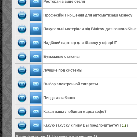
Ресторан в виде отеля
Професійні ІТ-рішення для автоматизації бізнесу
Пакувальні матеріали від Вініком для вашого бізн
Надійний партнер для бізнесу у сфері IT
Бумажные стаканы
Лучшие под системы
Выбор электронной сигареты
Пицца из кабачка
Какая ваша любимая марка кофе?
Какую закуску к пиву Вы предпочитаете?
[
1
2
]
В этом форуме тем:
17
. На странице показано тем:
17
.