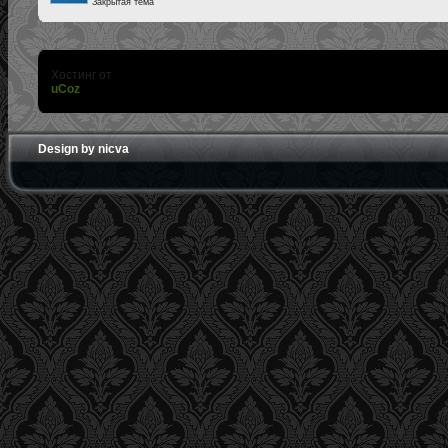
Закрытая тема
Хостинг от
uCoz
Design by nicva