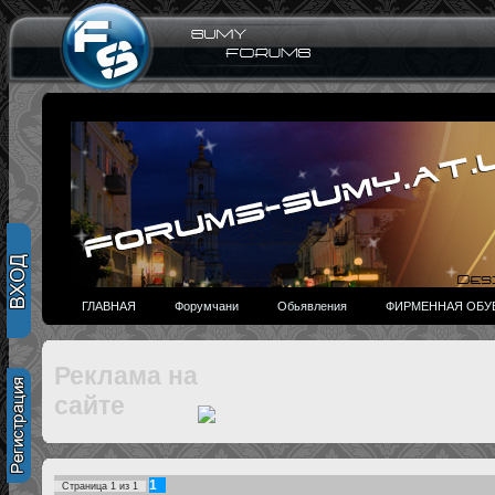
ГЛАВНАЯ
Форумчани
Обьявления
ФИРМЕННАЯ ОБУВ
Реклама на
сайте
1
Страница
1
из
1