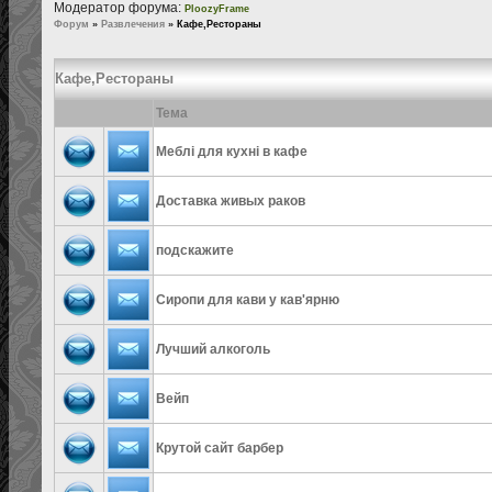
Модератор форума:
PloozyFrame
Форум
»
Развлечения
»
Кафе,Рестораны
Кафе,Рестораны
Тема
Меблі для кухні в кафе
Доставка живых раков
подскажите
Сиропи для кави у кав'ярню
Лучший алкоголь
Вейп
Крутой сайт барбер